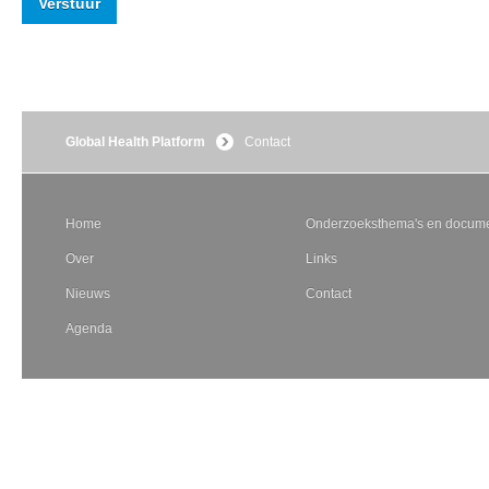
Global Health Platform
Contact
Home
Onderzoeksthema's en docume
Over
Links
Nieuws
Contact
Agenda